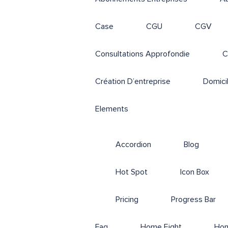
Case
CGU
CGV
Consultations Approfondie
C
Création D’entreprise
Domicil
Elements
Accordion
Blog
Hot Spot
Icon Box
Pricing
Progress Bar
Faq
Home Eight
Hom