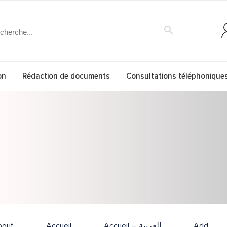
on
Rédaction de documents
Consultations téléphonique
bout
Accueil
Accueil – العربية
Add