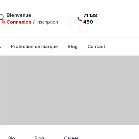
Bienvenue
71 138
450
Connexion
/
Inscription
s
Protection de marque
Blog
Contact
Blo
Blog
Career