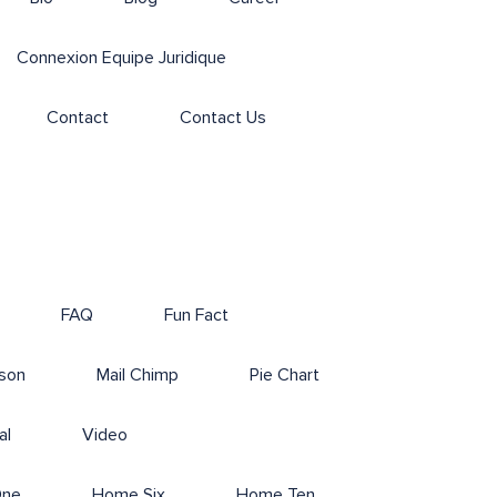
Connexion Equipe Juridique
Contact
Contact Us
FAQ
Fun Fact
son
Mail Chimp
Pie Chart
al
Video
One
Home Six
Home Ten