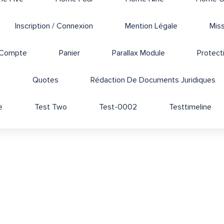
Inscription / Connexion
Mention Légale
Mis
Compte
Panier
Parallax Module
Protect
s
Quotes
Rédaction De Documents Juridiques
e
Test Two
Test-0002
Testtimeline