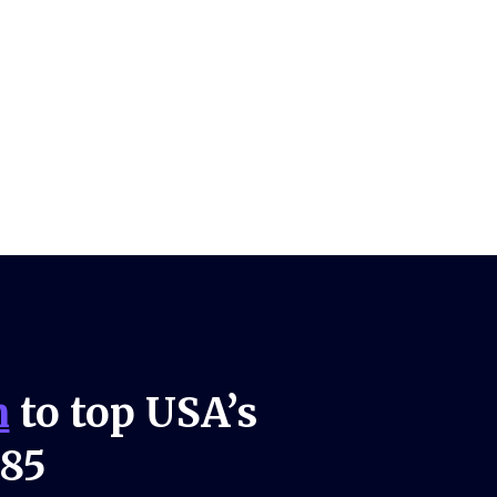
n
to top USA’s
985