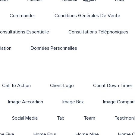
Commander
Conditions Générales De Vente
onsultations Essentielle
Consultations Téléphoniques
iation
Données Personnelles
Call To Action
Client Logo
Count Down Timer
Image Accordion
Image Box
Image Compari
Social Media
Tab
Team
Testimoni
e Five
Home Four
Home Nine
Home 