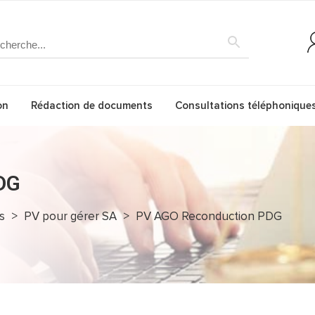
on
Rédaction de documents
Consultations téléphonique
DG
s
>
PV pour gérer SA
>
PV AGO Reconduction PDG