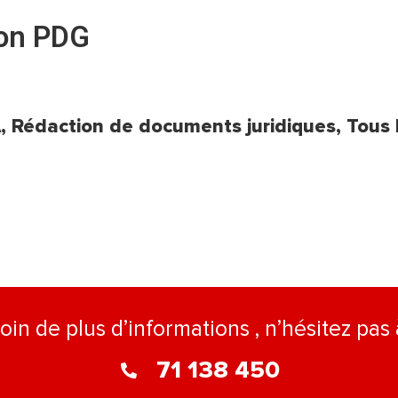
on PDG
A
,
Rédaction de documents juridiques
,
Tous 
oin de plus d’informations , n’hésitez pas
71 138 450